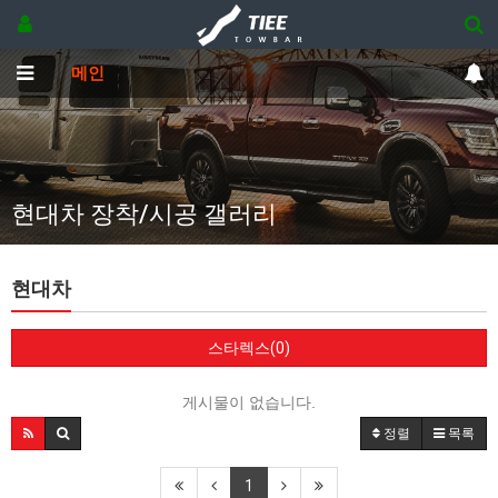
메인
현대차 장착/시공 갤러리
현대차
스타렉스(0)
게시물이 없습니다.
정렬
목록
1