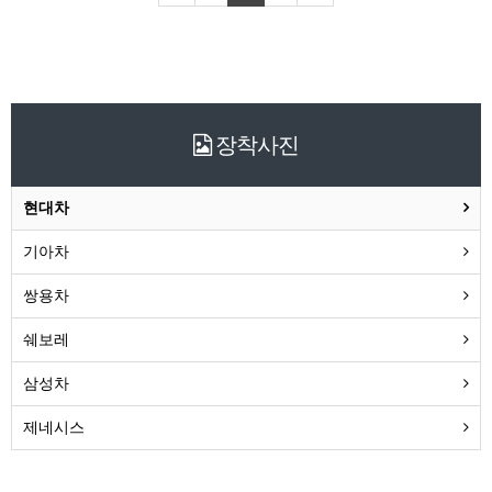
장착사진
현대차
기아차
쌍용차
쉐보레
삼성차
제네시스