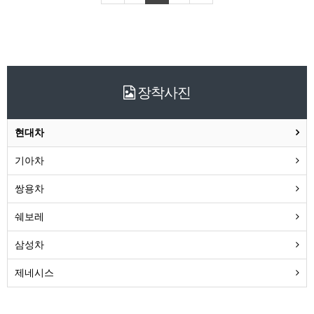
장착사진
현대차
기아차
쌍용차
쉐보레
삼성차
제네시스